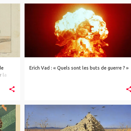
ARTICLE
INTERVIEW
NUCLÉAIRE
UKRAINE
+
+
de
Erich Vad : « Quels sont les buts de guerre ? »
r la
ARTICLE
NWBTCW
TRIBUNE
UKRAINE
+
+