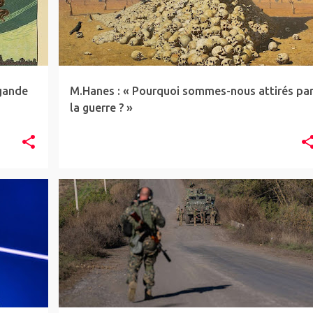
gande
M.Hanes : « Pourquoi sommes-nous attirés pa
la guerre ? »
ARTICLE
GÉOPOL
INTERVIEW
NWBTCW
RUSSIE
UKRAINE
+
+