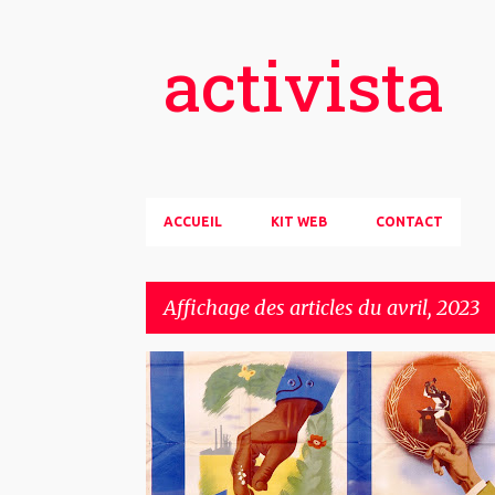
activista
ACCUEIL
KIT WEB
CONTACT
Affichage des articles du avril, 2023
A
ARTICLE
HISTOIRE
LIBERTÉS
SOCIAL
r
t
i