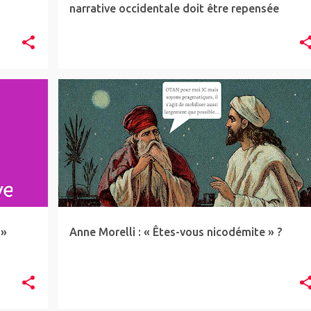
narrative occidentale doit être repensée
ARTICLE
TRIBUNE
UKRAINE
+
 »
Anne Morelli : « Êtes-vous nicodémite » ?