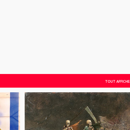
Accéder au contenu principal
TOUT AFFICHE
ARTICLE
NWBTCW
RUSSIE
UKRAINE