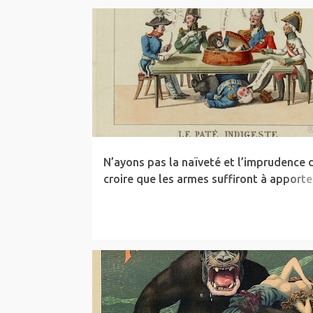
ARTICLE
NUCLÉAIRE
NWBTCW
TRIBUNE
UKRAINE
N’ayons pas la naïveté et l’imprudence 
croire que les armes suffiront à apporte
solution, renforçons la diplomatie !
ARTICLE
NWBTCW
UKRAINE