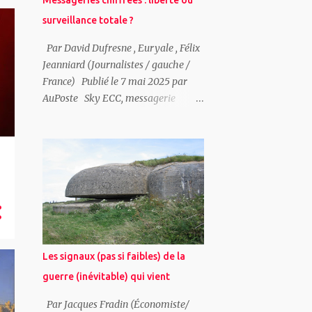
Messageries chiffrées : liberté ou
surveillance totale ?
Par David Dufresne , Euryale , Félix
Jeanniard (Journalistes / gauche /
France) Publié le 7 mai 2025 par
AuPoste Sky ECC, messagerie
chiffrée, s’est retrouvée au cœur
d’une vaste opération policière qui a
engendré l’interception de plus d’un
milliard de messages. Dans son
documentaire, «ECC: la messagerie
du crime» (C+), Guillaume Dasquié
explore les enjeux liés à la
surveillance numérique, à la vie
privée et aux limites de l’action des
Les signaux (pas si faibles) de la
États. En posant la question du cadre
guerre (inévitable) qui vient
légal et du respect des libertés
individuelles, il interroge les
Par Jacques Fradin (Économiste/