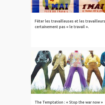
c
l
e
Fêter les travailleuses et les travailleurs
s
certainement pas « le travail ».
MUSIQUE
NWBTCW
UKRAINE
The Temptation : « Stop the war now »