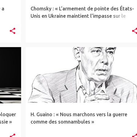
 a
Chomsky : « L’armement de pointe des États-
Unis en Ukraine maintient l’impasse sur le
champ de bataille »
ARTICLE
GÉOPOL
NUCLÉAIRE
NWBTCW
RUSSIE
+
TRIBUNE
UKRAINE
+
bloquer
H. Guaino : « Nous marchons vers la guerre
ssie »
comme des somnambules »