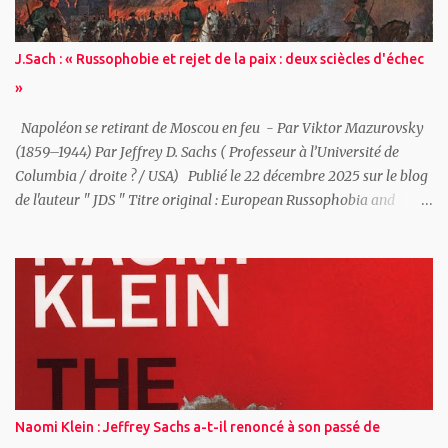
communications. « On voit bien qu’il y a un secteur qui est
extrêmement sensible, celui des communications chiffrées vis-à-
vis duquel les autorités ont une forme de tolérance dès lors que ce
J.Sach : « Russophobie et rejet de la paix : deux sciècles d'échec
sont des partenaires réguliers...
»
Napoléon se retirant de Moscou en feu - Par Viktor Mazurovsky
(1859–1944) Par Jeffrey D. Sachs ( Professeur à l’Université de
Columbia / droite ? / USA) Publié le 22 décembre 2025 sur le blog
de l'auteur " JDS " Titre original : European Russophobia and
Europe’s Rejection of Peace: A Two-Century Failure L' Europe a
rejeté à plusieurs reprises la paix avec la Russie à des moments où
un règlement négocié était possible, et ces rejets se sont avérés
profondément contre-productifs. Du XIXe siècle à nos jours, les
préoccupations sécuritaires de la Russie n’ont pas été considérées
comme des intérêts légitimes à négocier dans le cadre d’un ordre
européen plus large, mais comme des transgressions morales à
combattre, à contenir ou à ignorer. Ce schéma s’est répété à travers
des régimes russes radicalement différents — tsariste, soviétique
Naomi Klein : Jeffrey Sachs a-t-il renoncé à son passé de
et post-soviétique — suggérant que le problème ne réside pas