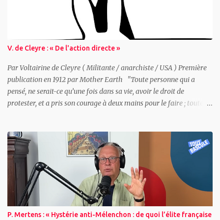
V. de Cleyre : « De l'action directe »
Par Voltairine de Cleyre ( Militante / anarchiste / USA ) Première
publication en 1912 par Mother Earth "Toute personne qui a
pensé, ne serait-ce qu’une fois dans sa vie, avoir le droit de
protester, et a pris son courage à deux mains pour le faire ; toute
personne qui a revendiqué un droit, seule ou avec d’autres, a
pratiqué l’action directe." Voltairine de Cleyre Sommaire : -
Qu’est-ce que l’action directe ? - Quelques exemples historiques -
La Guerre de Sécession - John Brown - Les luttes actuelles contre
l’esclavage salarié - Pourquoi les patrons ont peur des grèves -
Toute grève est synonyme de violence - Les adversaires de l’action
directe - Comment pourrons-nous briser nos chaînes ? - Et en
attendant ce jour béni ? - Action politique et action directe ~
Qu’est-ce que l’action directe ? Du point de vue de celui qui pense
P. Mertens : « Hystérie anti-Mélenchon : de quoi l’élite française