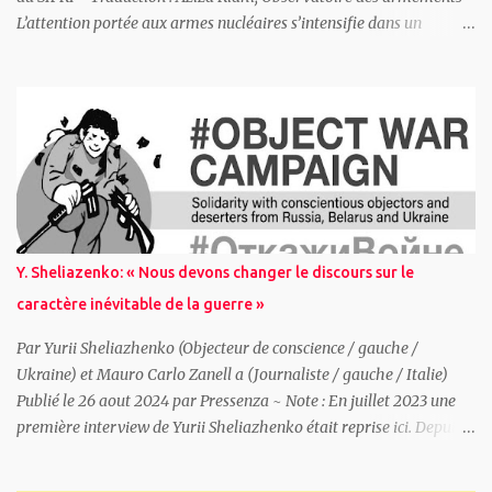
L’attention portée aux armes nucléaires s’intensifie dans un
contexte de risques d’escalade accrus L’Institut international de
recherche sur la paix de Stockholm (Sipri) publie aujourd’hui son
évaluation annuelle de l’état des armements, du désarmement et
de la sécurité internationale. L’une des principales conclusions du
Sipri Yearbook 2026 est que les États recourent de plus en plus aux
armes nucléaires comme leviers de puissance nationale, remettant
en cause des décennies d’efforts destinés à diminuer à la fois les
arsenaux nucléaires et l’importance accordée à ces armes, alors
même que les risques de méprise stratégique et d’escalade
Y. Sheliazenko: « Nous devons changer le discours sur le
s’accentuent. Renforcement et modernisation des arsenaux
caractère inévitable de la guerre »
nucléaires mondiaux Les neuf États dotés de l’arme nucléaire —
États-Un...
Par Yurii Sheliazhenko (Objecteur de conscience / gauche /
Ukraine) et Mauro Carlo Zanell a (Journaliste / gauche / Italie)
Publié le 26 aout 2024 par Pressenza ~ Note : En juillet 2023 une
première interview de Yurii Sheliazhenko était reprise ici. Depuis
après les divers pressions et des poursuites judiciaires, Yourii est en
résidence surveillée. Vous pouvez signer une pétition de solidarité