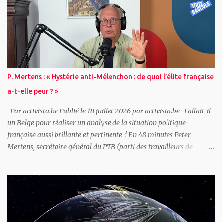
Qu’est-ce que l’action directe ? - Quelques exemples historiques -
La Guerre de Sécession - John Brown - Les luttes actuelles contre
l’esclavage salarié - Pourquoi les patrons ont peur des grèves -
Toute grève est synonyme de violence - Les adversaires de l’action
directe - Comment pourrons-nous briser nos chaînes ? - Et en
attendant ce jour béni ? - Action politique et action directe ~
Qu’est-ce que l’action directe ? Du point de vue de celui qui pense
P. Mertens : « Hystérie anti-Mélenchon : de quoi l’élite française
être capable de discerner la route du progrès humain, si tant est
a-t-elle peur ? »
qu’il doit y avoir un progrès ; du point de vue...
Par activista.be Publié le 18 juillet 2026 par activista.be Fallait-il
un Belge pour réaliser un analyse de la situation politique
française aussi brillante et pertinente ? En 48 minutes Peter
Mertens, secrétaire général du PTB (parti des travailleurs de
Belgique - marxiste/communiste), propose une analyse complète
de la situation française avec une question pour point de départ : «
Hystérie anti-Mélenchon : de quoi l’élite française a-t-elle peur ? »
Ceux qui dirigent réellement la France ont peur car le pays traverse
une triple crise : 1. La « France-Afrique » claque la porte, Paris perd
ses matières premières, son uranium... 2. L’Allemagne se réarme ce