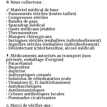
🎯 Nous collectons :
🩹 Matériel médical de base
• Pansements stériles (toutes tailles)
• Compresses stériles
• Bandes de gaze
• Sparadrap médical
• Gants médicaux jetables
• Thermomètres
• Masques chirurgicaux
• Seringues stériles (emballées individuellement)
• Aiguilles stériles (emballées individuellement)
• Désinfectant (chlorhexidine, alcool médical)
💊 Médicaments autorisés au transport (non
périmés, emballage d'origine)
• Paracétamol
• Ibuprofène
• Aspirine
• Antiseptiques cutanés
• Solutions de réhydratation orale
• Vitamines (C, D, multivitamines)
• Antidiarrhéiques
• Antihistaminiques
• Crèmes antibiotiques locales
• Pommades cicatrisantes
⚠️ Merci de vérifier que :