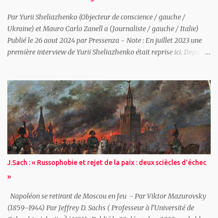
nucléaires mondiaux Les neuf États dotés de l’arme nucléaire —
États-Un...
Par Yurii Sheliazhenko (Objecteur de conscience / gauche /
Ukraine) et Mauro Carlo Zanell a (Journaliste / gauche / Italie)
Publié le 26 aout 2024 par Pressenza ~ Note : En juillet 2023 une
première interview de Yurii Sheliazhenko était reprise ici. Depuis
après les divers pressions et des poursuites judiciaires, Yourii est en
résidence surveillée. Vous pouvez signer une pétition de solidarité
ici . ~ (Mauro Carlo Zanella ): Un ami m’écrit : « Bien sûr que tu as
du courage! » Mais la vérité est que j’ai vraiment peur, j’ai un
rendez-vous à confirmer avec Yurii et au dernier moment je
voudrais reporter la rencontre. Je m’imagine, dans un crescendo de
panique, être arrêté par la police, les services secrets, l’armée. Etre
emmené en prison, ou pire, abattu contre le premier mur. Puis la
rationalité et le sens du devoir reprennent le dessus et je confirme
J.Sach : « Russophobie et rejet de la paix : deux sciècles d'échec
le rendez-vous. Yurii me rejoint au restaurant italien près de chez
»
lui. Tout de suite, il manifeste de la symp...
Napoléon se retirant de Moscou en feu - Par Viktor Mazurovsky
(1859–1944) Par Jeffrey D. Sachs ( Professeur à l’Université de