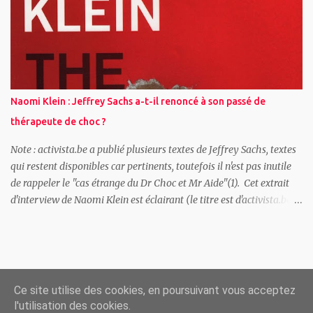
posant la question du cadre légal et du respect des libertés
individuelles, il interroge les conséquences de ces pratiques sur
notre rapport à la sécurité et à la confidentialité des
communications. « On voit bien qu’il y a un secteur qui est
extrêmement sensible, celui des communications chiffrées vis-à-
vis duquel les autorités ont une forme de tolérance dès lors que ce
Naomi Klein : Jeffrey Sachs a-t-il renoncé à son passé de
sont des partenaires réguliers...
thérapeute de choc ?
Note : activista.be a publié plusieurs textes de Jeffrey Sachs, textes
qui restent disponibles car pertinents, toutefois il n'est pas inutile
de rappeler le "cas étrange du Dr Choc et Mr Aide"(1). Cet extrait
d'interview de Naomi Klein est éclairant (le titre est d'activista.be).
Par Naomi Klein ( Auteure / gauche / Canada ) Publié en
novembre 2007 par RedPepper.org.uk Vous avez mentionné le
passage de la thérapie de choc au choc et à l'effroi, mais il y a aussi
des tentatives pour adoucir l'image du néolibéralisme. Jeffrey
Sachs, l'économiste qui a été le pionnier de la thérapie de choc, a
Ce site utilise des cookies, en poursuivant vous acceptez
écrit son dernier livre sur La fin de la pauvreté. S'agit-il d'un simple
l'utilisation des cookies.