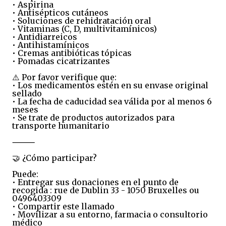
• Aspirina
• Antisépticos cutáneos
• Soluciones de rehidratación oral
• Vitaminas (C, D, multivitamínicos)
• Antidiarreicos
• Antihistamínicos
• Cremas antibióticas tópicas
• Pomadas cicatrizantes
⚠️ Por favor verifique que:
• Los medicamentos estén en su envase original
sellado
• La fecha de caducidad sea válida por al menos 6
meses
• Se trate de productos autorizados para
transporte humanitario
⸻
🤝 ¿Cómo participar?
Puede:
• Entregar sus donaciones en el punto de
recogida : rue de Dublin 33 - 1050 Bruxelles ou
0496403309
• Compartir este llamado
• Movilizar a su entorno, farmacia o consultorio
médico