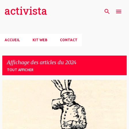
activista
Accéder au contenu principal
ACCUEIL
KIT WEB
CONTACT
Affichage des articles du 2024
TOUT AFFICHER
A
r
t
i
c