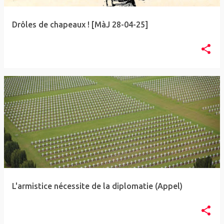
l
e
Drôles de chapeaux ! [MàJ 28-04-25]
s
L'armistice nécessite de la diplomatie (Appel)