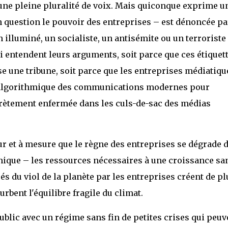
e une pleine pluralité de voix. Mais quiconque exprime u
n question le pouvoir des entreprises – est dénoncée pa
lluminé, un socialiste, un antisémite ou un terroriste 
ui entendent leurs arguments, soit parce que ces étiquet
fuse une tribune, soit parce que les entreprises médiatiqu
se algorithmique des communications modernes pour
crètement enfermée dans les culs-de-sac des médias
fur et à mesure que le règne des entreprises se dégrade 
hique – les ressources nécessaires à une croissance sa
sés du viol de la planète par les entreprises créent de pl
rbent l'équilibre fragile du climat.
public avec un régime sans fin de petites crises qui peuv