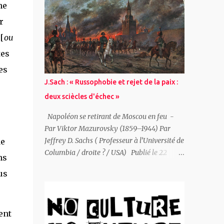
doit y avoir un progrès ; du point de vue...
un contexte de risques d’escalade accrus
ne
L’Institut international de recherche sur la
r
paix de Stockholm (Sipri) publie aujourd’hui
[
ou
son évaluation annuelle de l’état des
armements, du désarmement et de la
tes
sécurité internationale. L’une des principales
es
conclusions du Sipri Yearbook 2026 est que
J.Sach : « Russophobie et rejet de la paix :
les États recourent de plus en plus aux armes
deux sciècles d'échec »
nucléaires comme leviers de puissance
nationale, remettant en cause des décennies
Napoléon se retirant de Moscou en feu -
d’efforts destinés à diminuer à la fois les
Par Viktor Mazurovsky (1859–1944) Par
arsenaux nucléaires et l’importance
Jeffrey D. Sachs ( Professeur à l’Université de
de
accordée à ces armes, alors même que les
Columbia / droite ? / USA) Publié le 22
ns
risques de méprise stratégique et d’escalade
décembre 2025 sur le blog de l'auteur " JDS "
s’accentuent. Renforcement et
us
Titre original : European Russophobia and
modernisation des arsenaux nucléaires
Europe’s Rejection of Peace: A Two-Century
mondiaux Les neuf États dotés de l’arme
Failure L' Europe a rejeté à plusieurs reprises
nucléaire — États-Un...
la paix avec la Russie à des moments où un
ent