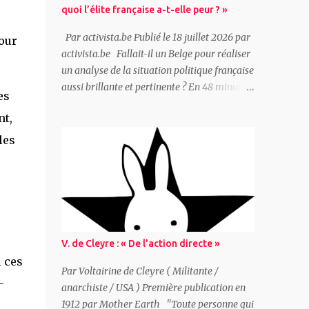
quoi l’élite française a-t-elle peur ? »
Par activista.be Publié le 18 juillet 2026 par
pour
activista.be Fallait-il un Belge pour réaliser
un analyse de la situation politique française
aussi brillante et pertinente ? En 48 minutes
es
Peter Mertens, secrétaire général du PTB
nt,
(parti des travailleurs de Belgique -
marxiste/communiste), propose une analyse
les
complète de la situation française avec une
question pour point de départ : « Hystérie
anti-Mélenchon : de quoi l’élite française a-t-
elle peur ? » Ceux qui dirigent réellement la
France ont peur car le pays traverse une
triple crise : 1. La « France-Afrique » claque
V. de Cleyre : « De l'action directe »
la porte, Paris perd ses matières premières,
 ces
son uranium... 2. L’Allemagne se réarme ce
Par Voltairine de Cleyre ( Militante /
–
qui remet en question la domination
anarchiste / USA ) Première publication en
française 3. La colère populaire grandit et
1912 par Mother Earth "Toute personne qui