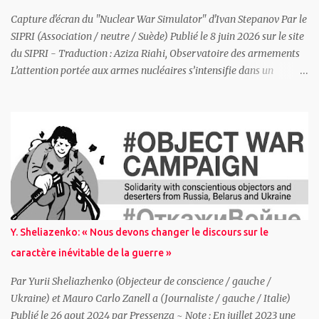
plus séduite par l'extrême droite. De l'autre, elle mène une chasse
aux sorcières hystérique contre Mélenchon et La France In...
Capture d'écran du "Nuclear War Simulator" d'Ivan Stepanov Par le
SIPRI (Association / neutre / Suède) Publié le 8 juin 2026 sur le site
du SIPRI - Traduction : Aziza Riahi, Observatoire des armements
L’attention portée aux armes nucléaires s’intensifie dans un
contexte de risques d’escalade accrus L’Institut international de
recherche sur la paix de Stockholm (Sipri) publie aujourd’hui son
évaluation annuelle de l’état des armements, du désarmement et
de la sécurité internationale. L’une des principales conclusions du
Sipri Yearbook 2026 est que les États recourent de plus en plus aux
armes nucléaires comme leviers de puissance nationale, remettant
en cause des décennies d’efforts destinés à diminuer à la fois les
arsenaux nucléaires et l’importance accordée à ces armes, alors
même que les risques de méprise stratégique et d’escalade
Y. Sheliazenko: « Nous devons changer le discours sur le
s’accentuent. Renforcement et modernisation des arsenaux
caractère inévitable de la guerre »
nucléaires mondiaux Les neuf États dotés de l’arme nucléaire —
États-Un...
Par Yurii Sheliazhenko (Objecteur de conscience / gauche /
Ukraine) et Mauro Carlo Zanell a (Journaliste / gauche / Italie)
Publié le 26 aout 2024 par Pressenza ~ Note : En juillet 2023 une