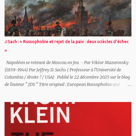
posant la question du cadre légal et du respect des libertés
individuelles, il interroge les conséquences de ces pratiques sur
notre rapport à la sécurité et à la confidentialité des
communications. « On voit bien qu’il y a un secteur qui est
extrêmement sensible, celui des communications chiffrées vis-à-
vis duquel les autorités ont une forme de tolérance dès lors que ce
J.Sach : « Russophobie et rejet de la paix : deux sciècles d'échec
sont des partenaires réguliers...
»
Napoléon se retirant de Moscou en feu - Par Viktor Mazurovsky
(1859–1944) Par Jeffrey D. Sachs ( Professeur à l’Université de
Columbia / droite ? / USA) Publié le 22 décembre 2025 sur le blog
de l'auteur " JDS " Titre original : European Russophobia and
Europe’s Rejection of Peace: A Two-Century Failure L' Europe a
rejeté à plusieurs reprises la paix avec la Russie à des moments où
un règlement négocié était possible, et ces rejets se sont avérés
profondément contre-productifs. Du XIXe siècle à nos jours, les
préoccupations sécuritaires de la Russie n’ont pas été considérées
comme des intérêts légitimes à négocier dans le cadre d’un ordre
européen plus large, mais comme des transgressions morales à