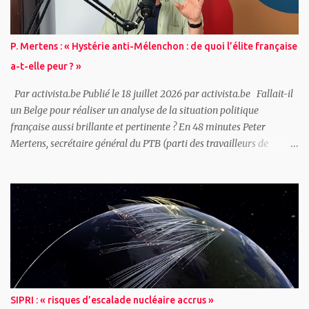
directe - Comment pourrons-nous briser nos chaînes ? - Et en
attendant ce jour béni ? - Action politique et action directe ~
Qu’est-ce que l’action directe ? Du point de vue de celui qui pense
P. Mertens : « Hystérie anti-Mélenchon : de quoi l’élite française
être capable de discerner la route du progrès humain, si tant est
a-t-elle peur ? »
qu’il doit y avoir un progrès ; du point de vue...
Par activista.be Publié le 18 juillet 2026 par activista.be Fallait-il
un Belge pour réaliser un analyse de la situation politique
française aussi brillante et pertinente ? En 48 minutes Peter
Mertens, secrétaire général du PTB (parti des travailleurs de
Belgique - marxiste/communiste), propose une analyse complète
de la situation française avec une question pour point de départ : «
Hystérie anti-Mélenchon : de quoi l’élite française a-t-elle peur ? »
Ceux qui dirigent réellement la France ont peur car le pays traverse
une triple crise : 1. La « France-Afrique » claque la porte, Paris perd
ses matières premières, son uranium... 2. L’Allemagne se réarme ce
qui remet en question la domination française 3. La colère
populaire grandit et malgré une campagne de diffamation sans
précédent LFI résiste « D'un côté, l'élite française semble de plus en
SIPRI : « risques d’escalade nucléaire accrus »