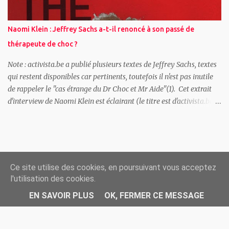
combattre, à contenir ou à ignorer. Ce schéma s’est répété à travers
des régimes russes radicalement différents — tsariste, soviétique
Naomi Klein : Jeffrey Sachs a-t-il renoncé à son passé de
et post-soviétique — suggérant que le problème ne réside pas
thérapeute de choc ?
principalement dans l’idéologie russe, mais dans le ...
Note : activista.be a publié plusieurs textes de Jeffrey Sachs, textes
qui restent disponibles car pertinents, toutefois il n'est pas inutile
de rappeler le "cas étrange du Dr Choc et Mr Aide"(1). Cet extrait
d'interview de Naomi Klein est éclairant (le titre est d'activista.be).
Par Naomi Klein ( Auteure / gauche / Canada ) Publié en
novembre 2007 par RedPepper.org.uk Vous avez mentionné le
passage de la thérapie de choc au choc et à l'effroi, mais il y a aussi
des tentatives pour adoucir l'image du néolibéralisme. Jeffrey
Sachs, l'économiste qui a été le pionnier de la thérapie de choc, a
Ce site utilise des cookies, en poursuivant vous acceptez
écrit son dernier livre sur La fin de la pauvreté. S'agit-il d'un simple
l'utilisation des cookies.
exercice de rebranding ? Beaucoup de gens ont l'impression que
◄ Retour à l'accueil //
EN SAVOIR PLUS
OK, FERMER CE MESSAGE
Jeffrey Sachs a renoncé à son passé de thérapeute de choc et qu'il
fait désormais pénitence. Mais si vous lisez de plus près La fin de la
pauvreté, il continue à défendre ces politiques, mais dit