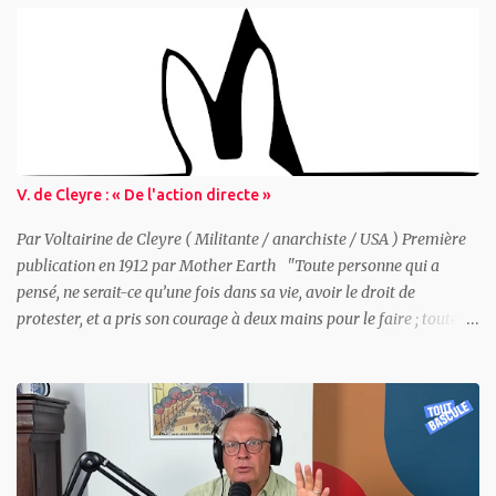
V. de Cleyre : « De l'action directe »
Par Voltairine de Cleyre ( Militante / anarchiste / USA ) Première
publication en 1912 par Mother Earth "Toute personne qui a
pensé, ne serait-ce qu’une fois dans sa vie, avoir le droit de
protester, et a pris son courage à deux mains pour le faire ; toute
personne qui a revendiqué un droit, seule ou avec d’autres, a
pratiqué l’action directe." Voltairine de Cleyre Sommaire : -
Qu’est-ce que l’action directe ? - Quelques exemples historiques -
La Guerre de Sécession - John Brown - Les luttes actuelles contre
l’esclavage salarié - Pourquoi les patrons ont peur des grèves -
Toute grève est synonyme de violence - Les adversaires de l’action