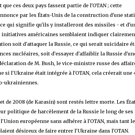
 que ces deux pays fassent partie de l'OTAN ; cette
'annonce par les États-Unis de la construction d'une stat
e qui signifie qu'ils y installeront des missiles - et d'u
 initiatives américaines semblaient indiquer clairemen
ion soit d'attaquer la Russie, ce qui serait suicidaire é
es nucléaires, soit d'essayer d'affaiblir la Russie d'un
éclaration de M. Bush, le vice-ministre russe des affair
 si l'Ukraine était intégrée à l'OTAN, cela créerait une 
so-ukrainiennes.
t de 2008 (de Karasin) sont restés lettre morte. Les Éta
r politique de harcèlement de la Russie le long de ses
e l'Union européenne sans adhérer à l'OTAN, mais tant l
aient désireux de faire entrer l'Ukraine dans l'OTAN.