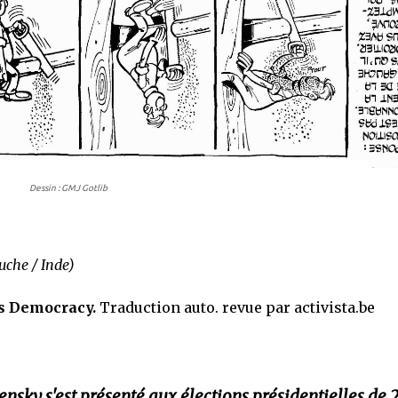
Dessin : GMJ Gotlib
uche / Inde)
s Democracy.
Traduction auto. revue par activista.be
sky s'est présenté aux élections présidentielles de 