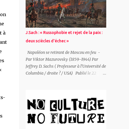
Vous pouvez signer une pétition de solidarité
ici . ~ (Mauro Carlo Zanella ): Un ami m’écrit
ion
: « Bien sûr que tu as du courage! » Mais la
vérité est que j’ai vraiment peur, j’ai un
ne
rendez-vous à confirmer avec Yurii et au
t à
J.Sach : « Russophobie et rejet de la paix :
dernier moment je voudrais reporter la
deux sciècles d'échec »
tant
rencontre. Je m’imagine, dans un crescendo
de panique, être arrêté par la police, les
e
Napoléon se retirant de Moscou en feu -
services secrets, l’armée. Etre emmené en
Par Viktor Mazurovsky (1859–1944) Par
es
prison, ou pire, abattu contre le premier
Jeffrey D. Sachs ( Professeur à l’Université de
«
mur. Puis la rationalité et le sens du devoir
Columbia / droite ? / USA) Publié le 22
reprennent le dessus et je confirme le
décembre 2025 sur le blog de l'auteur " JDS "
rendez-vous. Yurii me rejoint au restaurant
Titre original : European Russophobia and
italien près de chez lui. Tout de suite, il
Europe’s Rejection of Peace: A Two-Century
ts-
manifeste de la symp...
Failure L' Europe a rejeté à plusieurs reprises
la paix avec la Russie à des moments où un
règlement négocié était possible, et ces rejets
es
se sont avérés profondément contre-
productifs. Du XIXe siècle à nos jours, les