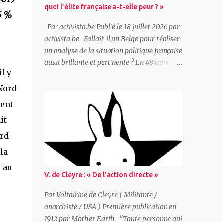
quoi l’élite française a-t-elle peur ? »
5 %
Par activista.be Publié le 18 juillet 2026 par
activista.be Fallait-il un Belge pour réaliser
un analyse de la situation politique française
aussi brillante et pertinente ? En 48 minutes
l y
Peter Mertens, secrétaire général du PTB
(parti des travailleurs de Belgique -
 Nord
marxiste/communiste), propose une analyse
ient
complète de la situation française avec une
it
question pour point de départ : « Hystérie
anti-Mélenchon : de quoi l’élite française a-t-
ord
elle peur ? » Ceux qui dirigent réellement la
la
France ont peur car le pays traverse une
t au
triple crise : 1. La « France-Afrique » claque
V. de Cleyre : « De l'action directe »
la porte, Paris perd ses matières premières,
son uranium... 2. L’Allemagne se réarme ce
Par Voltairine de Cleyre ( Militante /
qui remet en question la domination
anarchiste / USA ) Première publication en
française 3. La colère populaire grandit et
1912 par Mother Earth "Toute personne qui