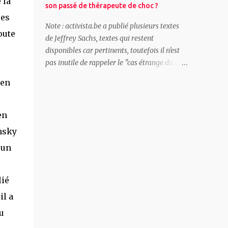
 la
son passé de thérapeute de choc ?
dos de la main droite. Nous n’avons certes
ées
pas attendu que le gouvernement Arizona
Note : activista.be a publié plusieurs textes
oute
s’en prenne au secteur culturel pour
de Jeffrey Sachs, textes qui restent
dénoncer sa politique antisociale – avec,
disponibles car pertinents, toutefois il n'est
notamment, l’expulsion de 300.000
pas inutile de rappeler le "cas étrange du Dr
personnes du chômage, et le harcèlement
Choc et Mr Aide"(1). Cet extrait d'interview
 en
quotidien des allocataires des CPAS. Mais la
de Naomi Klein est éclairant (le titre est
désinvolture avec laquelle ce gouver...
d'activista.be). Par Naomi Klein ( Auteure /
gauche / Canada ) Publié en novembre 2007
en
par RedPepper.org.uk Vous avez mentionné
nsky
le passage de la thérapie de choc au choc et
 un
à l'effroi, mais il y a aussi des tentatives pour
adoucir l'image du néolibéralisme. Jeffrey
Sachs, l'économiste qui a été le pionnier de la
lié
thérapie de choc, a écrit son dernier livre sur
il a
La fin de la pauvreté. S'agit-il d'un simple
exercice de rebranding ? Beaucoup de gens
u
ont l'impression que Jeffrey Sachs a renoncé