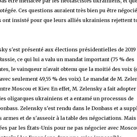
pas être menacée par les néofascistes ukrainiens, et que
otégée. Ces questions auraient très bien pu être négoci
 ont insisté pour que leurs alliés ukrainiens rejettent t
y s'est présenté aux élections présidentielles de 2019
Russie, ce qui lui a valu un mandat important (75 % des
tes, le vainqueur n'avait obtenu que la moitié des voix (
 avec seulement 49,55 % des voix). Le mandat de M. Zele
tre Moscou et Kiev. En effet, M. Zelensky a fait adopter
r des oligarques ukrainiens et a entamé un processus de
Donbass. Zelensky s'est rendu dans le Donbass et a supp
 armes et de s'asseoir à la table des négociations. Mais 
cées par les États-Unis pour ne pas négocier avec Mosco