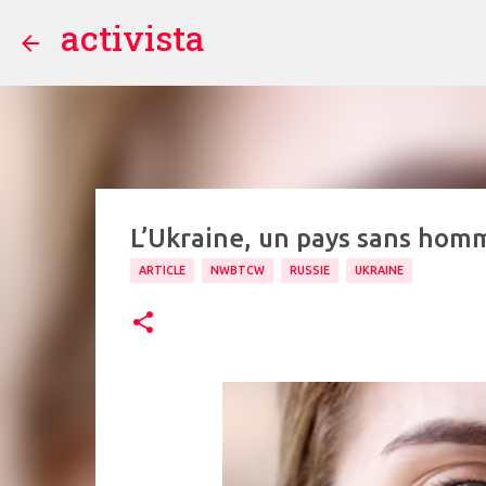
activista
L’Ukraine, un pays sans hom
ARTICLE
NWBTCW
RUSSIE
UKRAINE