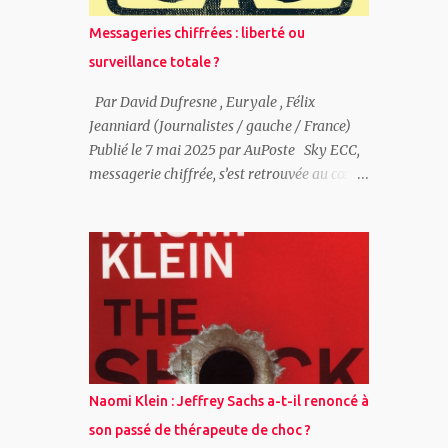
préoccupations sécuritaires de la Russie
Messageries chiffrées : liberté ou
n’ont pas été considérées comme des intérêts
surveillance totale ?
légitimes à négocier dans le cadre d’un ordre
européen plus large, mais comme des
Par David Dufresne , Euryale , Félix
transgressions morales à combattre, à
Jeanniard (Journalistes / gauche / France)
contenir ou à ignorer. Ce schéma s’est répété
Publié le 7 mai 2025 par AuPoste Sky ECC,
à travers des régimes russes radicalement
messagerie chiffrée, s’est retrouvée au cœur
différents — tsariste, soviétique et post-
d’une vaste opération policière qui a
soviétique — suggérant que le problème ne
engendré l’interception de plus d’un milliard
réside pas principalement dans l’idéologie
de messages. Dans son documentaire, «ECC:
russe, mais dans le ...
la messagerie du crime» (C+), Guillaume
Dasquié explore les enjeux liés à la
surveillance numérique, à la vie privée et
aux limites de l’action des États. En posant la
question du cadre légal et du respect des
libertés individuelles, il interroge les
Naomi Klein : Jeffrey Sachs a-t-il renoncé à
conséquences de ces pratiques sur notre
son passé de thérapeute de choc ?
rapport à la sécurité et à la confidentialité