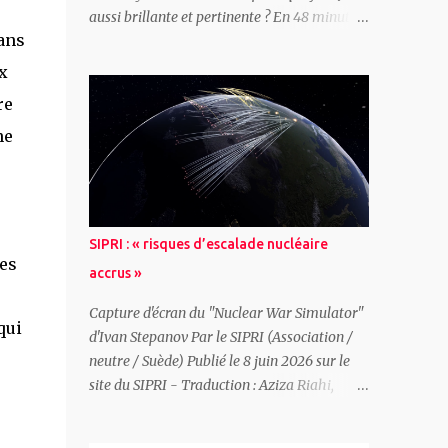
ce que l’action directe ? Du point de vue de
aussi brillante et pertinente ? En 48 minutes
celui qui pense être capable de discerner la
ans
Peter Mertens, secrétaire général du PTB
route du progrès humain, si tant est qu’il
(parti des travailleurs de Belgique -
x
doit y avoir un progrès ; du point de vue...
marxiste/communiste), propose une analyse
re
complète de la situation française avec une
ne
question pour point de départ : « Hystérie
anti-Mélenchon : de quoi l’élite française a-t-
elle peur ? » Ceux qui dirigent réellement la
France ont peur car le pays traverse une
triple crise : 1. La « France-Afrique » claque
SIPRI : « risques d’escalade nucléaire
la porte, Paris perd ses matières premières,
mes
accrus »
son uranium... 2. L’Allemagne se réarme ce
qui remet en question la domination
Capture d'écran du "Nuclear War Simulator"
qui
française 3. La colère populaire grandit et
d'Ivan Stepanov Par le SIPRI (Association /
malgré une campagne de diffamation sans
neutre / Suède) Publié le 8 juin 2026 sur le
précédent LFI résiste « D'un côté, l'élite
site du SIPRI - Traduction : Aziza Riahi,
française semble de plus en plus séduite par
Observatoire des armements L’attention
l'extrême droite. De l'autre, elle mène une
portée aux armes nucléaires s’intensifie dans