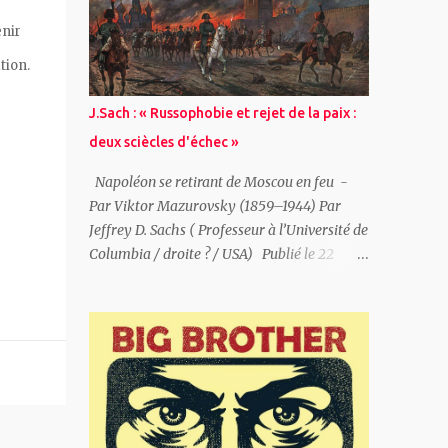
Vous pouvez signer une pétition de solidarité
ici . ~ (Mauro Carlo Zanella ): Un ami m’écrit
enir
: « Bien sûr que tu as du courage! » Mais la
tion.
vérité est que j’ai vraiment peur, j’ai un
rendez-vous à confirmer avec Yurii et au
J.Sach : « Russophobie et rejet de la paix :
dernier moment je voudrais reporter la
deux sciècles d'échec »
rencontre. Je m’imagine, dans un crescendo
de panique, être arrêté par la police, les
Napoléon se retirant de Moscou en feu -
services secrets, l’armée. Etre emmené en
Par Viktor Mazurovsky (1859–1944) Par
prison, ou pire, abattu contre le premier
Jeffrey D. Sachs ( Professeur à l’Université de
mur. Puis la rationalité et le sens du devoir
Columbia / droite ? / USA) Publié le 22
reprennent le dessus et je confirme le
décembre 2025 sur le blog de l'auteur " JDS "
rendez-vous. Yurii me rejoint au restaurant
Titre original : European Russophobia and
italien près de chez lui. Tout de suite, il
Europe’s Rejection of Peace: A Two-Century
manifeste de la symp...
Failure L' Europe a rejeté à plusieurs reprises
la paix avec la Russie à des moments où un
règlement négocié était possible, et ces rejets
se sont avérés profondément contre-
productifs. Du XIXe siècle à nos jours, les