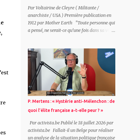
Par Voltairine de Cleyre ( Militante /
anarchiste / USA ) Première publication en
ne
1912 par Mother Earth "Toute personne qui
a pensé, ne serait-ce qu’une fois dans sa vie,
,
avoir le droit de protester, et a pris son
courage à deux mains pour le faire ; toute
personne qui a revendiqué un droit, seule ou
avec d’autres, a pratiqué l’action directe."
Voltairine de Cleyre Sommaire : - Qu’est-ce
’est
que l’action directe ? - Quelques exemples
historiques - La Guerre de Sécession - John
Brown - Les luttes actuelles contre
l’esclavage salarié - Pourquoi les patrons ont
P. Mertens : « Hystérie anti-Mélenchon : de
tre
peur des grèves - Toute grève est synonyme
quoi l’élite française a-t-elle peur ? »
de violence - Les adversaires de l’action
directe - Comment pourrons-nous briser
Par activista.be Publié le 18 juillet 2026 par
nos chaînes ? - Et en attendant ce jour béni ?
activista.be Fallait-il un Belge pour réaliser
les
- Action politique et action directe ~ Qu’est-
un analyse de la situation politique française