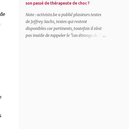
son passé de thérapeute de choc ?
dos de la main droite. Nous n’avons certes
pas attendu que le gouvernement Arizona
 de
Note : activista.be a publié plusieurs textes
s’en prenne au secteur culturel pour
de Jeffrey Sachs, textes qui restent
a
dénoncer sa politique antisociale – avec,
disponibles car pertinents, toutefois il n'est
notamment, l’expulsion de 300.000
pas inutile de rappeler le "cas étrange du Dr
personnes du chômage, et le harcèlement
Choc et Mr Aide"(1). Cet extrait d'interview
quotidien des allocataires des CPAS. Mais la
de Naomi Klein est éclairant (le titre est
désinvolture avec laquelle ce gouver...
d'activista.be). Par Naomi Klein ( Auteure /
e
gauche / Canada ) Publié en novembre 2007
par RedPepper.org.uk Vous avez mentionné
le passage de la thérapie de choc au choc et
à l'effroi, mais il y a aussi des tentatives pour
adoucir l'image du néolibéralisme. Jeffrey
e
Sachs, l'économiste qui a été le pionnier de la
thérapie de choc, a écrit son dernier livre sur
La fin de la pauvreté. S'agit-il d'un simple
s
exercice de rebranding ? Beaucoup de gens
ont l'impression que Jeffrey Sachs a renoncé