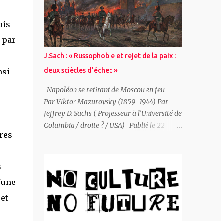
Vous pouvez signer une pétition de solidarité
ici . ~ (Mauro Carlo Zanella ): Un ami m’écrit
ois
: « Bien sûr que tu as du courage! » Mais la
vérité est que j’ai vraiment peur, j’ai un
 par
rendez-vous à confirmer avec Yurii et au
J.Sach : « Russophobie et rejet de la paix :
dernier moment je voudrais reporter la
deux sciècles d'échec »
nsi
rencontre. Je m’imagine, dans un crescendo
de panique, être arrêté par la police, les
Napoléon se retirant de Moscou en feu -
services secrets, l’armée. Etre emmené en
Par Viktor Mazurovsky (1859–1944) Par
prison, ou pire, abattu contre le premier
Jeffrey D. Sachs ( Professeur à l’Université de
mur. Puis la rationalité et le sens du devoir
Columbia / droite ? / USA) Publié le 22
reprennent le dessus et je confirme le
res
décembre 2025 sur le blog de l'auteur " JDS "
rendez-vous. Yurii me rejoint au restaurant
Titre original : European Russophobia and
italien près de chez lui. Tout de suite, il
Europe’s Rejection of Peace: A Two-Century
s
manifeste de la symp...
Failure L' Europe a rejeté à plusieurs reprises
'une
la paix avec la Russie à des moments où un
règlement négocié était possible, et ces rejets
 et
se sont avérés profondément contre-
productifs. Du XIXe siècle à nos jours, les