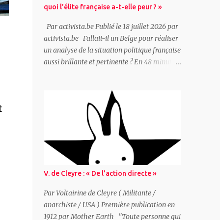
quoi l’élite française a-t-elle peur ? »
Par activista.be Publié le 18 juillet 2026 par
activista.be Fallait-il un Belge pour réaliser
un analyse de la situation politique française
aussi brillante et pertinente ? En 48 minutes
Peter Mertens, secrétaire général du PTB
(parti des travailleurs de Belgique -
marxiste/communiste), propose une analyse
t
complète de la situation française avec une
question pour point de départ : « Hystérie
anti-Mélenchon : de quoi l’élite française a-t-
elle peur ? » Ceux qui dirigent réellement la
France ont peur car le pays traverse une
triple crise : 1. La « France-Afrique » claque
V. de Cleyre : « De l'action directe »
la porte, Paris perd ses matières premières,
son uranium... 2. L’Allemagne se réarme ce
Par Voltairine de Cleyre ( Militante /
qui remet en question la domination
anarchiste / USA ) Première publication en
française 3. La colère populaire grandit et
1912 par Mother Earth "Toute personne qui