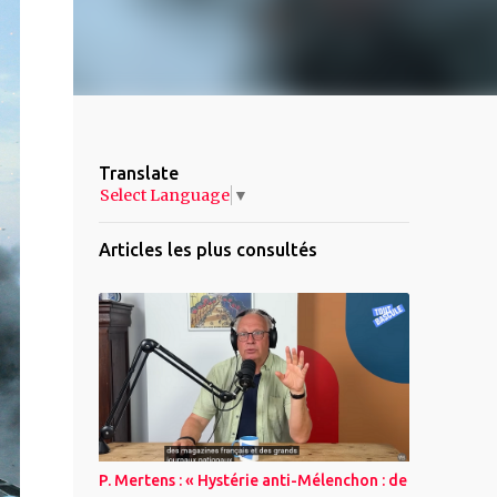
Translate
Select Language
▼
Articles les plus consultés
P. Mertens : « Hystérie anti-Mélenchon : de