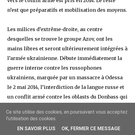
vers le conflit armé est pris en 2014. Le reste
n’est que préparatifs et mobilisation des moyens.
Les milices d’extrême-droite, au centre
desquelles se trouve le groupe Azov, ont les
mains libres et seront ultérieurement intégrées à
l’armée ukrainienne. Débute immédiatement la
guerre interne contre les russophones
ukrainiens, marquée par un massacre à Odessa
le 2 mai 2014, l’interdiction de la langue russe et
un conflit armé contre les oblasts du Donbass qui
résistent à la dérussification et se battent pour la
Ce site utilise des cookies, en poursuivant vous acceptez
sécession. Les civils sont les premiers à en faire
l'utilisation des cookies.
les frais. Plus de 14 000 perdront la vie entre 2014
EN SAVOIR PLUS
OK, FERMER CE MESSAGE