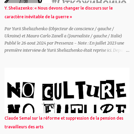
des régimes russes radicalement différents — tsariste, soviétique
Y. Sheliazenko: « Nous devons changer le discours sur le
et post-soviétique — suggérant que le problème ne réside pas
caractère inévitable de la guerre »
principalement dans l’idéologie russe, mais dans le ...
Par Yurii Sheliazhenko (Objecteur de conscience / gauche /
Ukraine) et Mauro Carlo Zanell a (Journaliste / gauche / Italie)
Publié le 26 aout 2024 par Pressenza ~ Note : En juillet 2023 une
première interview de Yurii Sheliazhenko était reprise ici. Depuis
après les divers pressions et des poursuites judiciaires, Yourii est en
résidence surveillée. Vous pouvez signer une pétition de solidarité
ici . ~ (Mauro Carlo Zanella ): Un ami m’écrit : « Bien sûr que tu as
du courage! » Mais la vérité est que j’ai vraiment peur, j’ai un
rendez-vous à confirmer avec Yurii et au dernier moment je
voudrais reporter la rencontre. Je m’imagine, dans un crescendo de
panique, être arrêté par la police, les services secrets, l’armée. Etre
emmené en prison, ou pire, abattu contre le premier mur. Puis la
rationalité et le sens du devoir reprennent le dessus et je confirme
Claude Semal sur la réforme et suppression de la pension des
le rendez-vous. Yurii me rejoint au restaurant italien près de chez
travailleurs des arts
lui. Tout de suite, il manifeste de la symp...