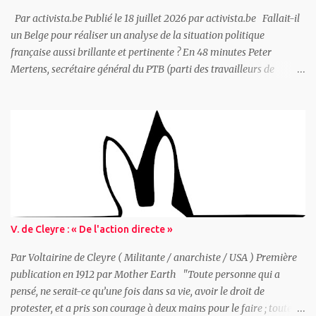
Par activista.be Publié le 18 juillet 2026 par activista.be Fallait-il
un Belge pour réaliser un analyse de la situation politique
française aussi brillante et pertinente ? En 48 minutes Peter
Mertens, secrétaire général du PTB (parti des travailleurs de
Belgique - marxiste/communiste), propose une analyse complète
de la situation française avec une question pour point de départ : «
Hystérie anti-Mélenchon : de quoi l’élite française a-t-elle peur ? »
Ceux qui dirigent réellement la France ont peur car le pays traverse
une triple crise : 1. La « France-Afrique » claque la porte, Paris perd
ses matières premières, son uranium... 2. L’Allemagne se réarme ce
qui remet en question la domination française 3. La colère
populaire grandit et malgré une campagne de diffamation sans
précédent LFI résiste « D'un côté, l'élite française semble de plus en
V. de Cleyre : « De l'action directe »
plus séduite par l'extrême droite. De l'autre, elle mène une chasse
aux sorcières hystérique contre Mélenchon et La France In...
Par Voltairine de Cleyre ( Militante / anarchiste / USA ) Première
publication en 1912 par Mother Earth "Toute personne qui a
pensé, ne serait-ce qu’une fois dans sa vie, avoir le droit de
protester, et a pris son courage à deux mains pour le faire ; toute