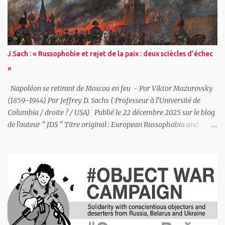
armes nucléaires comme leviers de puissance nationale, remettant
en cause des décennies d’efforts destinés à diminuer à la fois les
arsenaux nucléaires et l’importance accordée à ces armes, alors
même que les risques de méprise stratégique et d’escalade
J.Sach : « Russophobie et rejet de la paix : deux sciècles d'échec
s’accentuent. Renforcement et modernisation des arsenaux
»
nucléaires mondiaux Les neuf États dotés de l’arme nucléaire —
États-Un...
Napoléon se retirant de Moscou en feu - Par Viktor Mazurovsky
(1859–1944) Par Jeffrey D. Sachs ( Professeur à l’Université de
Columbia / droite ? / USA) Publié le 22 décembre 2025 sur le blog
de l'auteur " JDS " Titre original : European Russophobia and
Europe’s Rejection of Peace: A Two-Century Failure L' Europe a
rejeté à plusieurs reprises la paix avec la Russie à des moments où
un règlement négocié était possible, et ces rejets se sont avérés
profondément contre-productifs. Du XIXe siècle à nos jours, les
préoccupations sécuritaires de la Russie n’ont pas été considérées
comme des intérêts légitimes à négocier dans le cadre d’un ordre
européen plus large, mais comme des transgressions morales à
combattre, à contenir ou à ignorer. Ce schéma s’est répété à travers