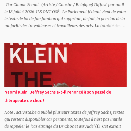
Par Claude Semal (Artiste / Gauche / Belgique) Diffusé par mail
le 18 juillet 2026 ILS ONT OSÉ Le Parlement fédéral vient de voter
le texte de loi de Jan Jambon qui supprime, de fait, la pension de la
majorité des travailleuses et travailleurs des arts. La totalité des
députés MR et « Engagés » ont voté cette loi au parlement fédéral
– ce qui rend d’autant hypocrite l’attitude de celleux qui, comme la
Ministre de la Culture « Engagée » Elisabeth Degryse, prétendent
« défendre » de la main gauche les professions artistiques
pendant que leurs partis les assassinent tranquillement dans le dos
de la main droite. Nous n’avons certes pas attendu que le
gouvernement Arizona s’en prenne au secteur culturel pour
dénoncer sa politique antisociale – avec, notamment, l’expulsion
de 300.000 personnes du chômage, et le harcèlement quotidien
Naomi Klein : Jeffrey Sachs a-t-il renoncé à son passé de
des allocataires des CPAS. Mais la désinvolture avec laquelle ce
thérapeute de choc ?
gouver...
Note : activista.be a publié plusieurs textes de Jeffrey Sachs, textes
qui restent disponibles car pertinents, toutefois il n'est pas inutile
de rappeler le "cas étrange du Dr Choc et Mr Aide"(1). Cet extrait