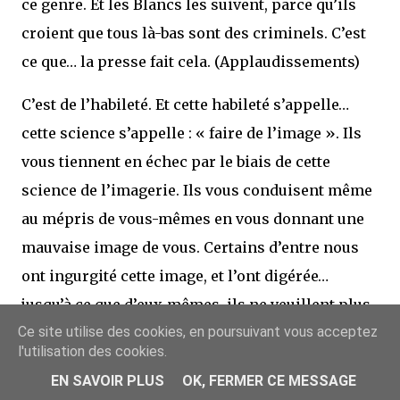
ce genre. Et les Blancs les suivent, parce qu’ils
croient que tous là-bas sont des criminels. C’est
ce que… la presse fait cela. (Applaudissements)
C’est de l’habileté. Et cette habileté s’appelle…
cette science s’appelle : « faire de l’image ». Ils
vous tiennent en échec par le biais de cette
science de l’imagerie. Ils vous conduisent même
au mépris de vous-mêmes en vous donnant une
mauvaise image de vous. Certains d’entre nous
ont ingurgité cette image, et l’ont digérée…
jusqu’à ce que d’eux-mêmes, ils ne veuillent plus
Ce site utilise des cookies, en poursuivant vous acceptez
vivre dans la communauté noire. Ils ne veuillent
l'utilisation des cookies.
plus approcher les Noirs eux-mêmes.
EN SAVOIR PLUS
OK, FERMER CE MESSAGE
(Applaudissements)