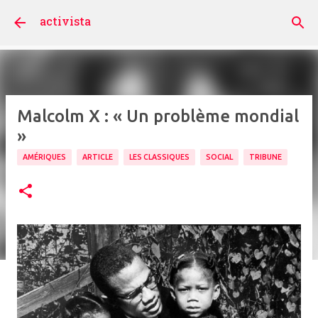
Accéder au contenu principal
activista
Malcolm X : « Un problème mondial
»
AMÉRIQUES
ARTICLE
LES CLASSIQUES
SOCIAL
TRIBUNE