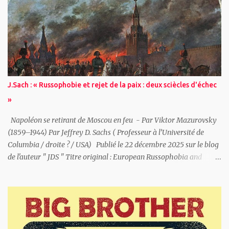
ici . ~ (Mauro Carlo Zanella ): Un ami m’écrit : « Bien sûr que tu as
du courage! » Mais la vérité est que j’ai vraiment peur, j’ai un
rendez-vous à confirmer avec Yurii et au dernier moment je
voudrais reporter la rencontre. Je m’imagine, dans un crescendo de
panique, être arrêté par la police, les services secrets, l’armée. Etre
emmené en prison, ou pire, abattu contre le premier mur. Puis la
rationalité et le sens du devoir reprennent le dessus et je confirme
J.Sach : « Russophobie et rejet de la paix : deux sciècles d'échec
le rendez-vous. Yurii me rejoint au restaurant italien près de chez
»
lui. Tout de suite, il manifeste de la symp...
Napoléon se retirant de Moscou en feu - Par Viktor Mazurovsky
(1859–1944) Par Jeffrey D. Sachs ( Professeur à l’Université de
Columbia / droite ? / USA) Publié le 22 décembre 2025 sur le blog
de l'auteur " JDS " Titre original : European Russophobia and
Europe’s Rejection of Peace: A Two-Century Failure L' Europe a
rejeté à plusieurs reprises la paix avec la Russie à des moments où
un règlement négocié était possible, et ces rejets se sont avérés
profondément contre-productifs. Du XIXe siècle à nos jours, les
préoccupations sécuritaires de la Russie n’ont pas été considérées