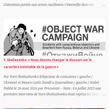
L’attention portée aux armes nucléaires s’intensifie dans un
contexte de risques d’escalade accrus L’Institut international de
recherche sur la paix de Stockholm (Sipri) publie aujourd’hui son
évaluation annuelle de l’état des armements, du désarmement et
de la sécurité internationale. L’une des principales conclusions du
Sipri Yearbook 2026 est que les États recourent de plus en plus aux
armes nucléaires comme leviers de puissance nationale, remettant
en cause des décennies d’efforts destinés à diminuer à la fois les
arsenaux nucléaires et l’importance accordée à ces armes, alors
même que les risques de méprise stratégique et d’escalade
Y. Sheliazenko: « Nous devons changer le discours sur le
s’accentuent. Renforcement et modernisation des arsenaux
caractère inévitable de la guerre »
nucléaires mondiaux Les neuf États dotés de l’arme nucléaire —
États-Un...
Par Yurii Sheliazhenko (Objecteur de conscience / gauche /
Ukraine) et Mauro Carlo Zanell a (Journaliste / gauche / Italie)
Publié le 26 aout 2024 par Pressenza ~ Note : En juillet 2023 une
première interview de Yurii Sheliazhenko était reprise ici. Depuis
après les divers pressions et des poursuites judiciaires, Yourii est en
résidence surveillée. Vous pouvez signer une pétition de solidarité