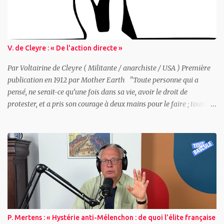
V. de Cleyre : « De l'action directe »
Par Voltairine de Cleyre ( Militante / anarchiste / USA ) Première
publication en 1912 par Mother Earth "Toute personne qui a
pensé, ne serait-ce qu’une fois dans sa vie, avoir le droit de
protester, et a pris son courage à deux mains pour le faire ; toute
personne qui a revendiqué un droit, seule ou avec d’autres, a
pratiqué l’action directe." Voltairine de Cleyre Sommaire : -
Qu’est-ce que l’action directe ? - Quelques exemples historiques -
La Guerre de Sécession - John Brown - Les luttes actuelles contre
l’esclavage salarié - Pourquoi les patrons ont peur des grèves -
Toute grève est synonyme de violence - Les adversaires de l’action
directe - Comment pourrons-nous briser nos chaînes ? - Et en
attendant ce jour béni ? - Action politique et action directe ~
Qu’est-ce que l’action directe ? Du point de vue de celui qui pense
P. Mertens : « Hystérie anti-Mélenchon : de quoi l’élite française
être capable de discerner la route du progrès humain, si tant est