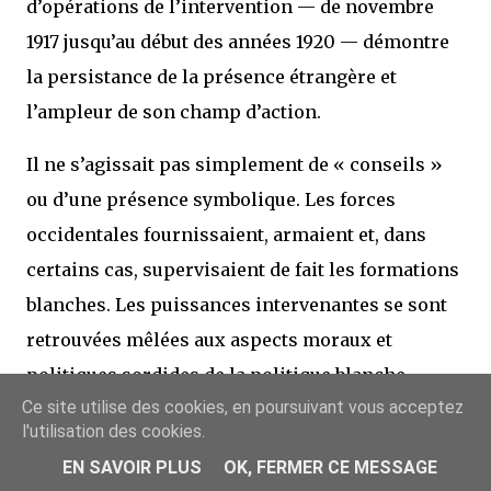
d’opérations de l’intervention — de novembre
1917 jusqu’au début des années 1920 — démontre
la persistance de la présence étrangère et
l’ampleur de son champ d’action.
Il ne s’agissait pas simplement de « conseils »
ou d’une présence symbolique. Les forces
occidentales fournissaient, armaient et, dans
certains cas, supervisaient de fait les formations
blanches. Les puissances intervenantes se sont
retrouvées mêlées aux aspects moraux et
politiques sordides de la politique blanche,
Ce site utilise des cookies, en poursuivant vous acceptez
notamment aux programmes réactionnaires et
l'utilisation des cookies.
aux atrocités les plus graves.
EN SAVOIR PLUS
OK, FERMER CE MESSAGE