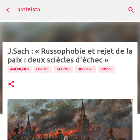
Accéder au contenu principal
activista
J.Sach : « Russophobie et rejet de la
paix : deux sciècles d'échec »
AMÉRIQUES
EUROPE
GÉOPOL
HISTOIRE
RUSSIE